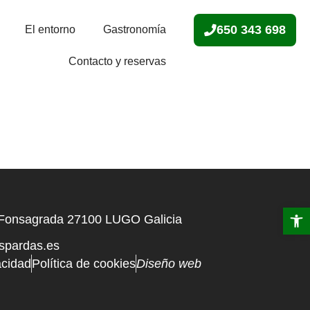
650 343 698
El entorno
Gastronomía
Contacto y reservas
Abrir 
Fonsagrada 27100 LUGO Galicia
aspardas.es
acidad
Política de cookies
Diseño web