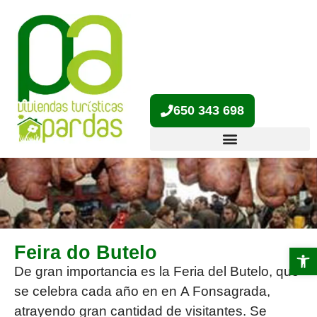
650 343 698
Feira do Butelo
Abrir 
De gran importancia es la
Feria del Butelo
, que
se celebra cada año en en
A Fonsagrada
,
atrayendo gran cantidad de visitantes. Se